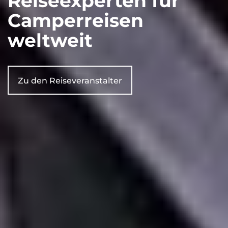
Reiseexperten für
Camperreisen
weltweit
Zu den Reiseveranstalter