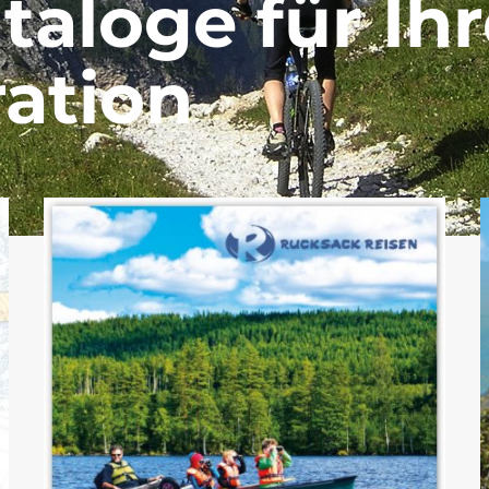
taloge für Ih
ration