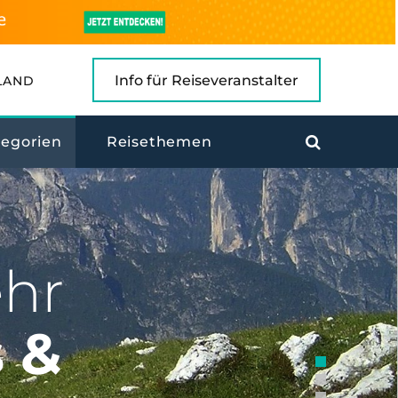
Info für Reiseveranstalter
LAND
tegorien
Reisethemen
ehr
 &