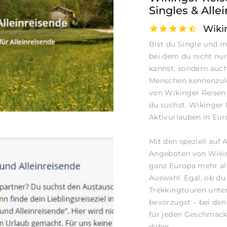
Singles & Alle
Wiki
Bist du Single und m
bei dem du nicht nur
kannst, sondern auch
Menschen kennenzul
von Wikinger Reisen 
du suchst. Wikinger 
Aktivurlauben in Eur
Mit den speziell auf
Angeboten von Wiking
ganz Europa mehr al
Auswahl. Egal, ob du
Trekkingtouren unter
bevorzugst – bei den
für jeden Geschmack
dabei. ....