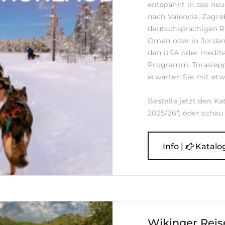
entspannt in das neue
nach Valencia, Zagr
deutschsprachigen 
Oman oder in Jordani
den USA oder medite
Programm: Torasieppi
erwarten Sie mit etw
Bestelle jetzt den Ka
2025/26", oder schau i
Info |
Katalo
Wikinger Reise