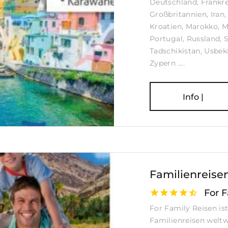
Deutschland, Frankre
Großbritannien, Iran, 
Kroatien, Marokko, 
Portugal, Russland, 
Tadschikistan, Usbek
Zypern ....
Info |
Familienreise
For 
For Family Reisen ist
Familienreisen weltw