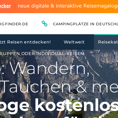
OGFINDER.DE
CAMPINGPLÄTZE IN DEUTSCH
tzt Reisen entdecken!
Weltweit
Reiseka
 GRUPPEN ODER INDIVIDUAL-REISEN
b: Wandern,
 Tauchen & m
oge kostenlos