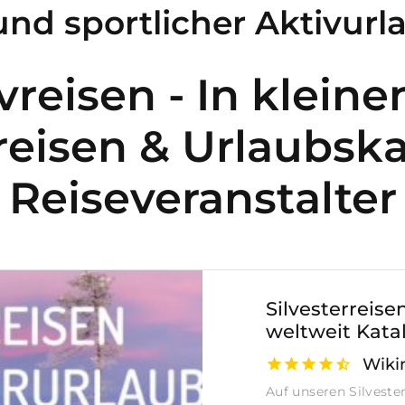
 und sportlicher Aktivurl
vreisen - In klein
reisen & Urlaubsk
Reiseveranstalter
Silvesterreise
weltweit Kata
Wiki
Auf unseren Silveste