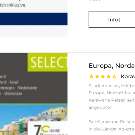
Info |
Europa, Norda
Kara
Studienreisen, Erleb
Europa, Nordafrika 
Karawane Reisen seit
angeboten.
Bei Karawane Reisen 
in die Länder Ägypt