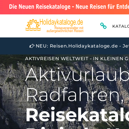
KATAL
NEU: Reisen.Holidaykataloge.de - Je
AKTIVREISEN WELTWEIT - IN KLEINEN
Aktivurlau
Radfahren,
Reisekatal