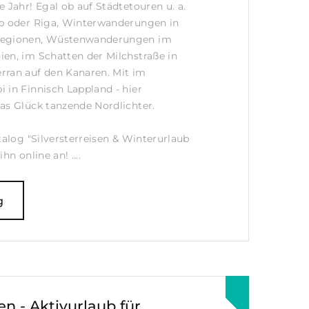
 Jahr! Egal ob auf Städtetouren u. a.
eb oder Riga, Winterwanderungen in
Regionen, Wüstenwanderungen im
en, im Schatten der Milchstraße in
rran auf den Kanaren. Mit im
 in Finnisch Lappland - hier
as Glück tanzende Nordlichter.
talog "Silversterreisen & Winterurlaub
hn online an! ....
g
n - Aktivurlaub für