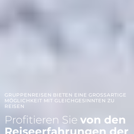
GRUPPENREISEN BIETEN EINE GROSSARTIGE M
ÖGLICHKEIT MIT GLEICHGESINNTEN ZU R
EISEN
Profitieren Sie
von den
Reiseerfahrungen der