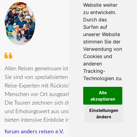
Website weiter
zu entwickeln.
Durch das
Surfen auf
unserer Website
stimmen Sie der
Verwendung von
Cookies und
anderen
Allen Reisen gemeinsam ist ihre gezielte Gestaltung:
Tracking-
Sie sind von spezialisierten
Technologien zu.
Reise-Experten mit Rücksicht auf die Natur und die
Alle
Menschen vor Ort ausgearbeitet.
akzeptieren
Die Touren zeichnen sich durch einen hohen Erlebnis-
Einstellungen
und Erholungswert aus und
ändern
bieten intensive Einblicke in die Reiseländer.
forum anders reisen e.V.