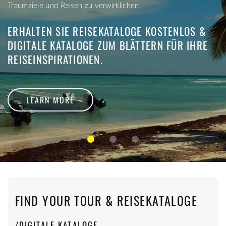
Traumziele und Reisen zu verwirklichen
unvergessliche Erfahrung machen.
gesehen haben.
ERHALTEN SIE REISEKATALOGE KOSTENLOS &
LEARN MORE
LEARN MORE
DIGITALE KATALOGE ZUM BLÄTTERN FÜR IHRE
REISEINSPIRATIONEN.
LEARN MORE
FIND YOUR TOUR & REISEKATALOGE
/DIGITALE KATALOGE