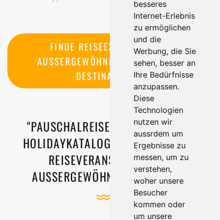
besseres
Internet-Erlebnis
zu ermöglichen
und die
FINDE REISEEXPERTEN FÜR 
Werbung, die Sie
AUSSERGEWÖHNLICHE REISEN & 
sehen, besser an
DESTINATIONEN
Ihre Bedürfnisse
anzupassen.
Diese
Technologien
nutzen wir
"PAUSCHALREISEN KANN JEDER" -
aussrdem um
HOLIDAYKATALOGE.DE STELLT VOR:
Ergebnisse zu
REISEVERANSTALTER MIT
messen, um zu
verstehen,
AUSSERGEWÖHNLICHEN REISEN
woher unsere
Besucher
kommen oder
um unsere