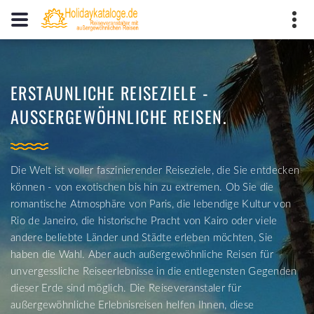
Katalogfinder.de
- Das
Shopping& Reiseportal
ERSTAUNLICHE REISEZIELE -
Campingcamp.de
-
AUSSERGEWÖHNLICHE REISEN.
Campingplätze in Deutschland
THE TRIP OF YOUR DREAM
EINZIGARTIGE REISEEINBLICKE
Die Welt ist voller faszinierender Reiseziele, die Sie entdecken
können - von exotischen bis hin zu extremen. Ob Sie die
romantische Atmosphäre von Paris, die lebendige Kultur von
Rio de Janeiro, die historische Pracht von Kairo oder viele
Die Reiseexperten für außergewöhnliche Reisen helfen Ihnen,
Ob Aktivreisen, Radreisen oder Trekkingtouren in den Bergen,
andere beliebte Länder und Städte erleben möchten, Sie
einen individuellen Urlaub zu gestalten, der Ihren persönlichen
mit den Reiseveranstaltern für außergewöhnliche Reisen
haben die Wahl. Aber auch außergewöhnliche Reisen für
Vorlieben und Interessen entspricht. Ob Sie eine exotische
können Sie fast alles erleben, was Sie mit einer “pauschalen
unvergessliche Reiseerlebnisse in die entlegensten Gegenden
Kreuzfahrt oder einen Aufenthalt in Ihrem Lieblingsresort
Urlaubsreise” sicherlich nicht erfahren würden. Die
dieser Erde sind möglich. Die Reiseveranstaler für
genießen möchten, oder auch Bergtouren in den Anden
Reiseveranstalter helfen Ihnen, nahezu unberührte “Touristen-
außergewöhnliche Erlebnisreisen helfen Ihnen, diese
unternehmen möchten, Sie werden garantiert die beste und
Pfade” zu erkunden und Orte zu entdecken, die Sie noch nie