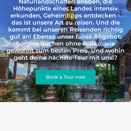
Naturlandschaften erleben, die
Höhepunkte eines Landes intensiv
erkunden, Geheimtipps entdecken –
das ist unsere Art zu reisen. Und die
kommt bei unseren Reisenden richtig
gut an! Ebenso unser faires Angebot:
Sorglos buchen ohne Risiko, wie
gewohnt zum besten Preis. Und wohin
geht deine nächste Tour mit uns!?
Book a Tour now