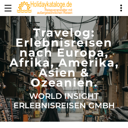
Travelog:
Erlebnisreisen
nach Europa,
Afrika, Amerika,
Asien &
Ozeanien.
WORLD INSIGHT
ERLEBNISREISEN GMBH