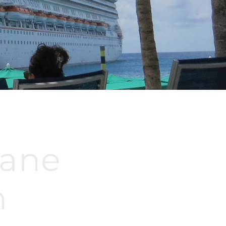
ane
n