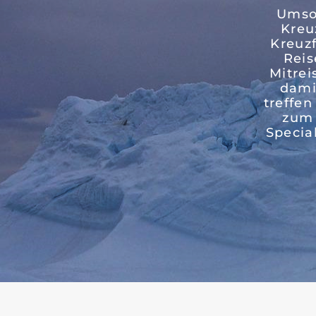
Umso 
Kreu
Kreuz
Reis
Mitrei
dami
treffen
zum 
Specia