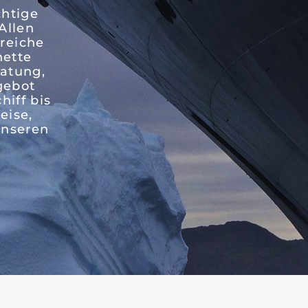
chtige
Allen
reiche
nette
ratung,
gebot
hiff bis
eise,
unseren