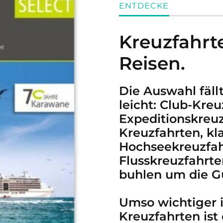
ENTDECKE
Kreuzfahrt
Reisen.
Die Auswahl fäll
leicht: Club-Kreu
Expeditionskreu
Kreuzfahrten, kl
Hochseekreuzfah
Flusskreuzfahrt
buhlen um die G
Umso wichtiger i
Kreuzfahrten ist