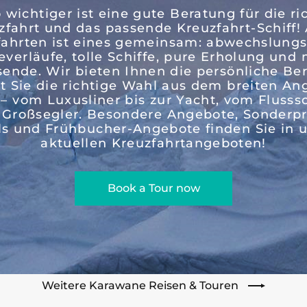
wichtiger ist eine gute Beratung für die ri
zfahrt und das passende Kreuzfahrt-Schiff! 
fahrten ist eines gemeinsam: abwechslungs
everläufe, tolle Schiffe, pure Erholung und 
sende. Wir bieten Ihnen die persönliche Be
t Sie die richtige Wahl aus dem breiten An
 – vom Luxusliner bis zur Yacht, vom Flusssc
Großsegler. Besondere Angebote, Sonderpr
ls und Frühbucher-Angebote finden Sie in 
aktuellen Kreuzfahrtangeboten!
Book a Tour now
Weitere Karawane Reisen & Touren