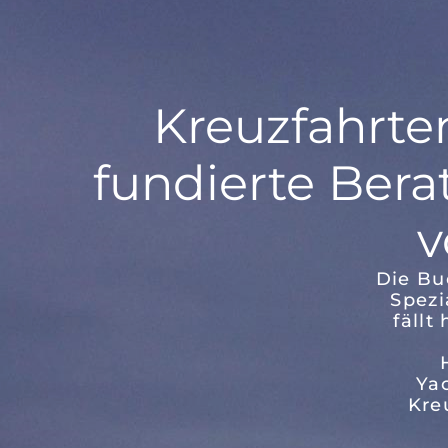
Kreuzfahrten
fundierte Bera
v
Die Bu
Spezi
fällt
Ya
Kre