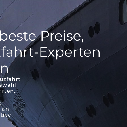
beste Preise,
zfahrt-Experten
en
uzfahrt
uswahl
hrten,
d
 an
tive