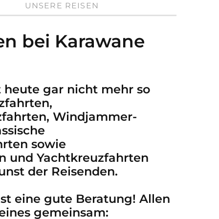
UNSERE REISEN
en bei Karawane
t heute gar nicht mehr so
zfahrten,
zfahrten, Windjammer-
assische
rten sowie
en und Yachtkreuzfahrten
unst der Reisenden.
st eine gute Beratung! Allen
 eines gemeinsam: