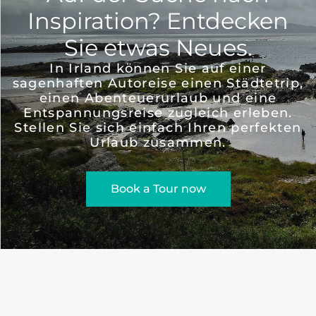
Inspiration? Entdecken
Sie etwas Neues.
In Irland können Sie auf einer
sagenhaften Autoreise einen Städtetrip,
einen Abenteuerurlaub und eine
Entspannungsreise zugleich erleben.
Stellen Sie sich einfach Ihren perfekten
Urlaub zusammen.
Book a Tour now